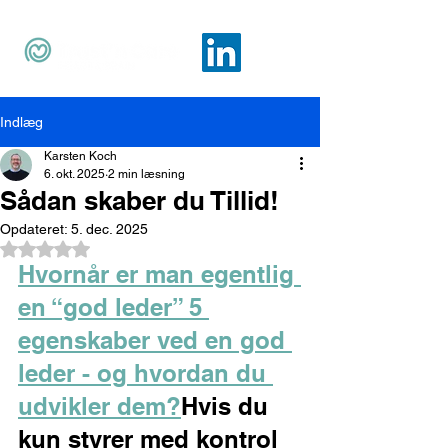
Indlæg
Karsten Koch
6. okt. 2025
2 min læsning
Sådan skaber du Tillid!
Opdateret:
5. dec. 2025
Bedømt til NaN ud af 5 stjerner.
Hvornår er man egentlig 
en “god leder” 5 
egenskaber ved en god 
leder - og hvordan du 
udvikler dem?
Hvis du 
kun styrer med kontrol 