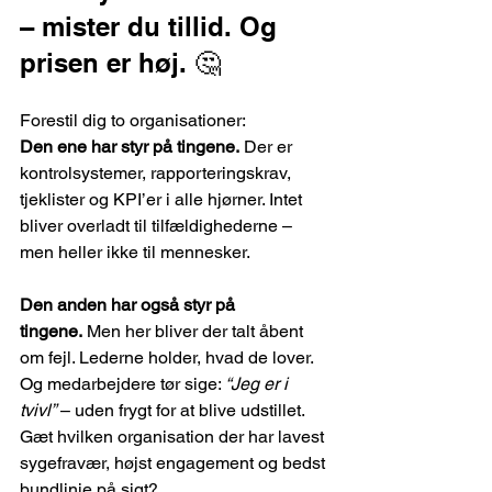
– mister du tillid. Og 
prisen er høj. 🤔
Forestil dig to organisationer:
Den ene har styr på tingene.
 Der er 
kontrolsystemer, rapporteringskrav, 
tjeklister og KPI’er i alle hjørner. Intet 
bliver overladt til tilfældighederne – 
men heller ikke til mennesker.
Den anden har også styr på 
tingene.
 Men her bliver der talt åbent 
om fejl. Lederne holder, hvad de lover. 
Og medarbejdere tør sige: 
“Jeg er i 
tvivl”
 – uden frygt for at blive udstillet.
Gæt hvilken organisation der har lavest 
sygefravær, højst engagement og bedst 
bundlinje på sigt?