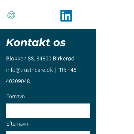
Kontakt os
Blokken 88,
34600 Birkerød
info@trustncare.dk
+45
| Tlf:
40209048
Fornavn
Efternavn