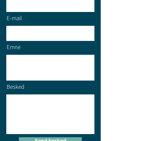
E-mail
Emne
Besked
Send besked