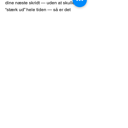
dine næste skridt — uden at skulle se 
“stærk ud” hele tiden — så er det 
præcis det, 
ledercoaching og 
rådgivning til ledere
 kan.
Du behøver ikke stå på gyngende 
grund alene.
Ydelser
Book en fortrolig samtale om din 
ledelse (ledercoaching)
Se vores lederudviklingsforløb og 
lederkurser
Skriv til mig: “Jeg vil gerne være en 
tydeligere leder — hvor starter jeg?
FAQ (kan give ekstra synlighed på 
Google)
Er det normalt at tvivle som leder? 
Ja. 
Tvivl opstår ofte, når du tager ansvar og 