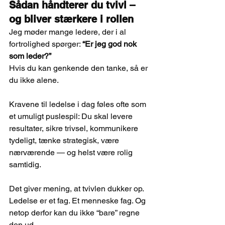
Sådan håndterer du tvivl – 
og bliver stærkere i rollen
Jeg møder mange ledere, der i al 
fortrolighed spørger: 
“Er jeg god nok 
som leder?”
Hvis du kan genkende den tanke, så er 
du ikke alene. 
Kravene til ledelse i dag føles ofte som 
et umuligt puslespil: Du skal levere 
resultater, sikre trivsel, kommunikere 
tydeligt, tænke strategisk, være 
nærværende — og helst være rolig 
samtidig.
Det giver mening, at tvivlen dukker op.
Ledelse er et fag. Et menneske fag. Og 
netop derfor kan du ikke “bare” regne 
den ud. 