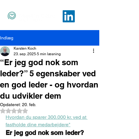
Indlæg
Karsten Koch
23. sep. 2025
5 min læsning
“Er jeg god nok som
leder?” 5 egenskaber ved
en god leder - og hvordan
du udvikler dem
Opdateret:
20. feb.
Bedømt til NaN ud af 5 stjerner.
Hvordan du sparer 300.000 kr. ved at 
fastholde dine medarbejdere"
Er jeg god nok som leder?