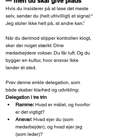
— men du skal give plads
Hvis du insisterer på at løse det meste 
selv, sender du (helt ufrivilligt) et signal:“
Jeg stoler ikke helt på, at andre kan.”
Når du derimod slipper kontrollen klogt, 
sker der noget stærkt: Dine 
medarbejdere vokser. Du får luft. Og du 
bygger en kultur, hvor ansvar ikke 
lander ét sted.
Prøv denne enkle delegation, som 
både skaber klarhed og udvikling:
Delegation i tre trin
Ramme:
 Hvad er målet, og hvorfor 
er det vigtigt?
Ansvar:
 Hvad ejer du (som 
medarbejder), og hvad ejer jeg 
(som leder)?