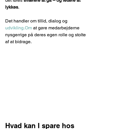
det føles 
sværere at gå – og lettere at 
lykkes
.
Det handler om tillid, dialog og 
udvikling.Om
 at gøre medarbejderne 
nysgerrige på deres egen rolle og stolte 
af at bidrage.
Hvad kan I spare hos 