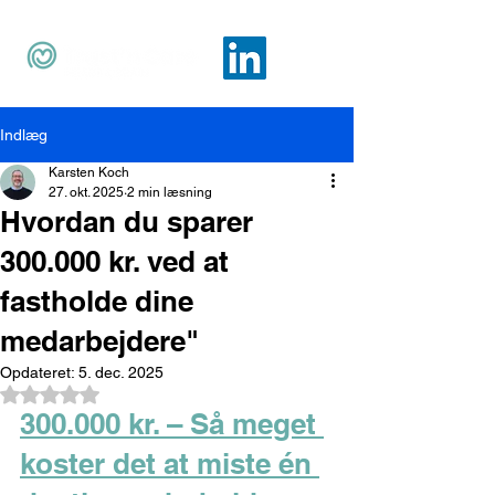
Indlæg
Karsten Koch
27. okt. 2025
2 min læsning
Hvordan du sparer
300.000 kr. ved at
fastholde dine
medarbejdere"
Opdateret:
5. dec. 2025
Bedømt til NaN ud af 5 stjerner.
300.000 kr. – Så meget 
koster det at miste én 