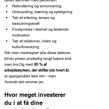
døren sammen med personen:
Rekruttering og annoncering
Onboarding, træning og opfølgning
Tab af erfaring, tempo og 
beslutningskraft
Forstyrrelse i teamet og faldende 
motivation
Tab af relationer, viden og 
kulturforankring
Når man medregner alle disse faktorer, 
bliver prisen pludselig langt højere end 
man tror.Og med 
30 % af 
arbejdsstyrken, der skifter job hvert år
, 
er spørgsmålet ikke 
om
 – men 
hvornår
 det rammer jer.
Hvor meget investerer 
du i at få dine 