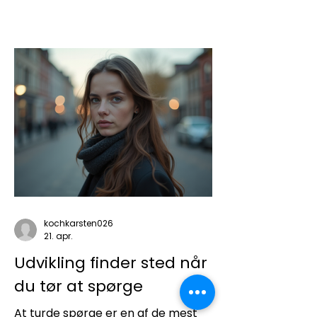
kalenderen er fyldt, beslutningerne
står i kø, og hvor det næsten bliver
en vane bare at køre videre. For
der er jo altid lige lidt mere, der kan
klares, og "når lige det her er
færdigt.." Men jeg har også
mærket, hvad det koster. Ikke
nødvendigvis med det samme –
men over tid. På energien. På
overskuddet derhjemme.
kochkarsten026
21. apr.
Udvikling finder sted når
du tør at spørge
At turde spørge er en af de mest